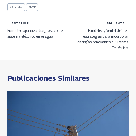
b
re
gr
at
py
ar
Etiquetas
#
Fundelec
#
MTE
de
o
a
a
s
Li
e
la
entrada:
o
ds
m
A
n
Navegación
ANTERIOR
SIGUIENTE
Fundelec optimiza diagnóstico del
Fundelec y Ventel definen
k
p
k
de
sistema eléctrico en Aragua
estrategias para incorporar
energías renovables al Sistema
p
Teleférico
entradas
Publicaciones Similares