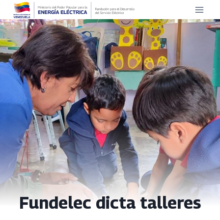
Saltar
al
contenido
Fundelec dicta talleres