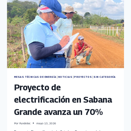
MESAS TÉCNICAS DE ENERGÍA
|
NOTICIAS
|
PROYECTOS
|
SIN CATEGORÍA
Proyecto de
electrificación en Sabana
Grande avanza un 70%
Por
Fundelec
mayo 13, 2026