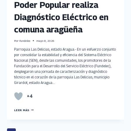
Poder Popular realiza
Diagnóstico Eléctrico en
comuna aragüeña
Por
Fundelec
mayo 8, 2026
Parroquia Las Delicias, estado Aragua.- En un esfuerzo conjunto
por consolidar la estabilidad y eficiencia del Sistema Eléctrico
Nacional (SEN), desde las comunidades, los promotores de la
Fundación para el Desarrollo del Servicio Eléctrico (Fundelec),
desplegaron una jornada de caracterización y diagnóstico
técnico en el corazón de la parroquia Las Delicias, municipio
Girardot, estado Aragua….
+4
PODER
LEER MÁS
POPULAR
REALIZA
DIAGNÓSTICO
ELÉCTRICO
EN