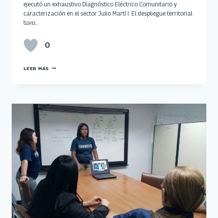
ejecutó un exhaustivo Diagnóstico Eléctrico Comunitario y
caracterización en el sector Julio Martí I. El despliegue territorial
tuvo…
0
DIAGNÓSTICO
LEER MÁS
ELÉCTRICO
BENEFICIA
A
FAMILIAS
DE
GIRARDOT