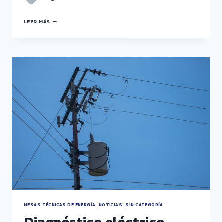
PROMOTORES
LEER MÁS
DE
FUNDELEC
IMPULSAN
REGISTRO
DE
MTE
EN
COJEDES
MESAS TÉCNICAS DE ENERGÍA
|
NOTICIAS
|
SIN CATEGORÍA