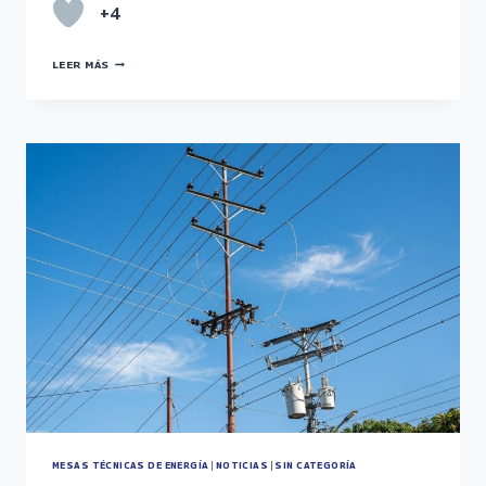
+4
EL
LEER MÁS
TIGRE
SE
FORMA
CON
CAMPAÑA
DE
AHORRO
ENERGÉTICO
MESAS TÉCNICAS DE ENERGÍA
|
NOTICIAS
|
SIN CATEGORÍA