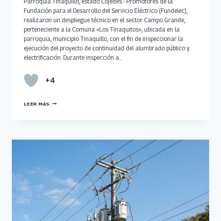
Parroquia Tinaquillo, estado Cojedes.- Promotores de la
Fundación para el Desarrollo del Servicio Eléctrico (Fundelec),
realizaron un despliegue técnico en el sector Campo Grande,
perteneciente a la Comuna «Los Tinaquitos», ubicada en la
parroquia, municipio Tinaquillo, con el fin de inspeccionar la
ejecución del proyecto de continuidad del alumbrado público y
electrificación. Durante inspección a…
+4
PROYECTO
LEER MÁS
DE
ELECTRIFICACIÓN
EN
SABANA
GRANDE
AVANZA
UN
70%