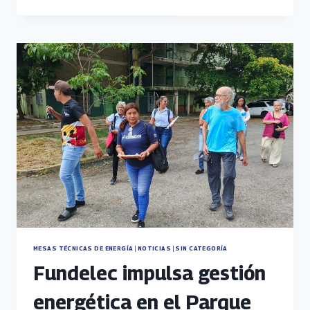
DE
LA
GUAIRA
SE
CAPACITAN
EN
SERVICIO
ELÉCTRICO
MESAS TÉCNICAS DE ENERGÍA
|
NOTICIAS
|
SIN CATEGORÍA
Fundelec impulsa gestión
energética en el Parque