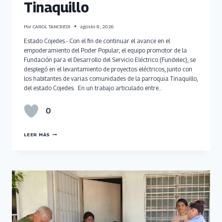
Tinaquillo
Por
CAROL TANCREDI
agosto 8, 2026
Estado Cojedes.- Con el fin de continuar el avance en el
empoderamiento del Poder Popular; el equipo promotor de la
Fundación para el Desarrollo del Servicio Eléctrico (Fundelec), se
desplegó en el levantamiento de proyectos eléctricos, junto con
los habitantes de varias comunidades de la parroquia Tinaquillo,
del estado Cojedes. En un trabajo articulado entre…
0
FUNDELEC
LEER MÁS
ACOMPAÑA
LEVANTAMIENTO
DE
PROYECTOS
ELÉCTRICOS
EN
TINAQUILLO