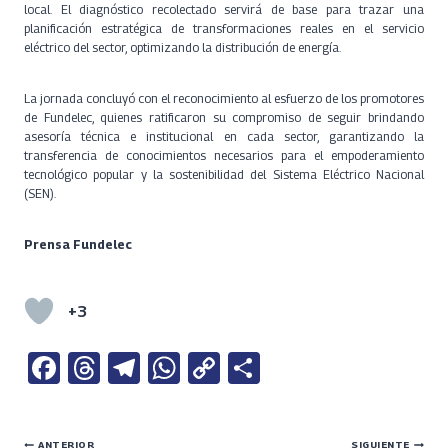
local. El diagnóstico recolectado servirá de base para trazar una
planificación estratégica de transformaciones reales en el servicio
eléctrico del sector, optimizando la distribución de energía.
La jornada concluyó con el reconocimiento al esfuerzo de los promotores
de Fundelec, quienes ratificaron su compromiso de seguir brindando
asesoría técnica e institucional en cada sector, garantizando la
transferencia de conocimientos necesarios para el empoderamiento
tecnológico popular y la sostenibilidad del Sistema Eléctrico Nacional
(SEN).
Prensa Fundelec
+3
Fa
T
Te
W
C
S
ce
h
le
h
o
h
b
re
gr
at
py
ar
ANTERIOR
SIGUIENTE