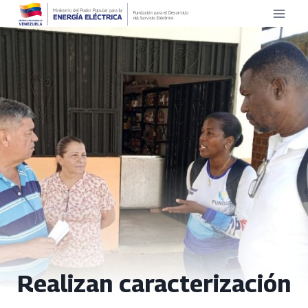
Saltar
al
contenido
Realizan caracterización