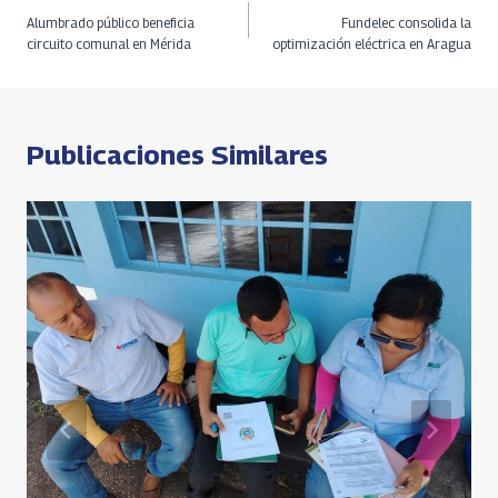
Navegación
o
a
a
s
Li
e
Alumbrado público beneficia
Fundelec consolida la
o
ds
m
A
n
de
circuito comunal en Mérida
optimización eléctrica en Aragua
k
p
k
entradas
p
Publicaciones Similares