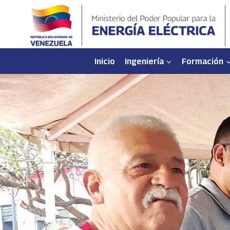
Saltar
al
contenido
Inicio
Ingeniería
Formación