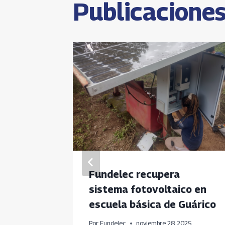
Publicaciones
co
Fundelec recupera
uito
sistema fotovoltaico en
escuela básica de Guárico
Por
Fundelec
noviembre 28, 2025