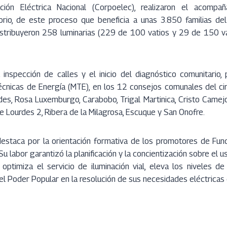
ión Eléctrica Nacional (Corpoelec), realizaron el acompa
itorio, de este proceso que beneficia a unas 3.850 familias de
distribuyeron 258 luminarias (229 de 100 vatios y 29 de 150 va
 inspección de calles y el inicio del diagnóstico comunitario, 
écnicas de Energía (MTE), en los 12 consejos comunales del circ
s, Rosa Luxemburgo, Carabobo, Trigal Martinica, Cristo Camejo,
 Lourdes 2, Ribera de la Milagrosa, Escuque y San Onofre.
destaca por la orientación formativa de los promotores de Fund
u labor garantizó la planificación y la concientización sobre el us
optimiza el servicio de iluminación vial, eleva los niveles d
el Poder Popular en la resolución de sus necesidades eléctricas 