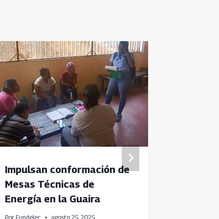
Impulsan conformación de
Fundele
Mesas Técnicas de
conmem
Energía en la Guaira
anivers
Acción 
Por
Fundelec
agosto 25, 2025