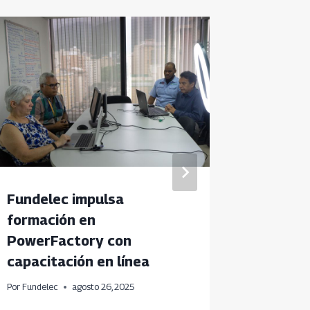
Fundelec impulsa
Fundel
formación en
autoges
PowerFactory con
Puncer
capacitación en línea
Por
Fundele
Por
Fundelec
agosto 26, 2025