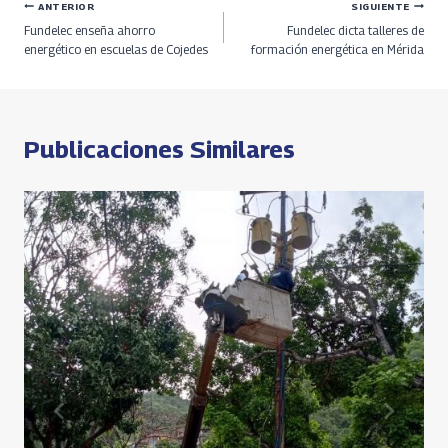
entrada:
o
ds
m
A
n
Navegación
ANTERIOR
SIGUIENTE
Fundelec enseña ahorro
Fundelec dicta talleres de
k
p
k
de
energético en escuelas de Cojedes
formación energética en Mérida
p
entradas
Publicaciones Similares