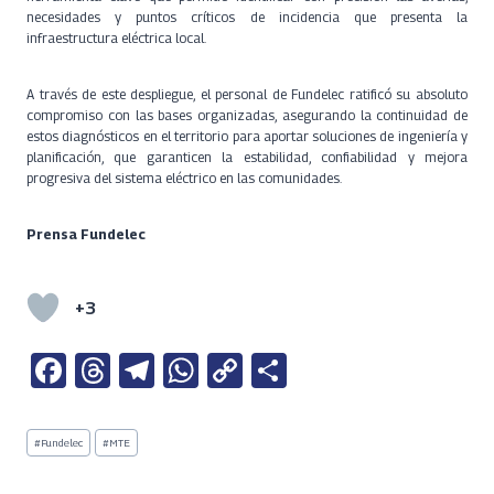
necesidades y puntos críticos de incidencia que presenta la
infraestructura eléctrica local.
A través de este despliegue, el personal de Fundelec ratificó su absoluto
compromiso con las bases organizadas, asegurando la continuidad de
estos diagnósticos en el territorio para aportar soluciones de ingeniería y
planificación, que garanticen la estabilidad, confiabilidad y mejora
progresiva del sistema eléctrico en las comunidades.
Prensa Fundelec
+3
Fa
T
Te
W
C
S
ce
h
le
h
o
h
b
re
gr
at
py
ar
Etiquetas
#
Fundelec
#
MTE
de
o
a
a
s
Li
e
la