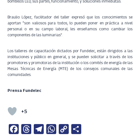
bombillos LED, sus partes, funcionamiento, y soluciones inmediatas.
Braulio López, facilitador del taller expresó que los conocimientos se
aportan “son valiosos para todos, lo pueden poner en práctica a nivel
personal o en su campo laboral, les enseñamos como cambiar los
componentes de las luminarias”.
Los talleres de capacitación dictados por Fundelec, están dirigidos a las
instituciones y público en general, y se pueden solicitar a través de los
promotores y promotoras de la institución o los comités de energía de las
Mesas Técnicas de Energía (MTE) de los consejos comunales de las
comunidades.
Prensa Fundelec
+5
Fa
T
Te
W
C
S
ce
h
le
h
o
h