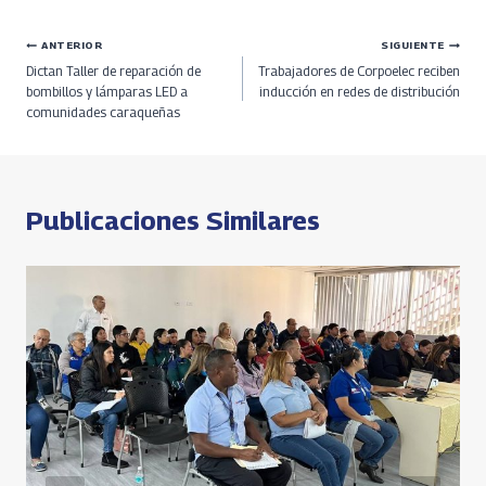
b
re
gr
at
py
ar
Navegación
ANTERIOR
SIGUIENTE
o
a
a
s
Li
e
Dictan Taller de reparación de
Trabajadores de Corpoelec reciben
o
ds
m
A
n
de
bombillos y lámparas LED a
inducción en redes de distribución
comunidades caraqueñas
k
p
k
entradas
p
Publicaciones Similares