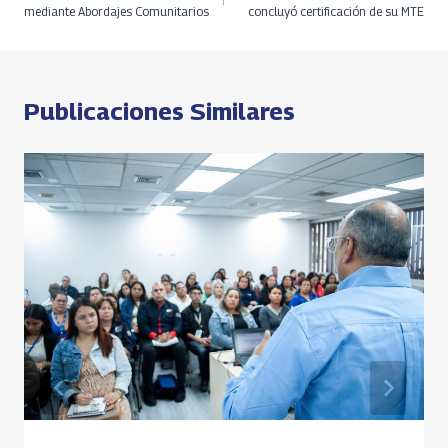
k
p
k
de
mediante Abordajes Comunitarios
concluyó certificación de su MTE
p
entradas
Publicaciones Similares