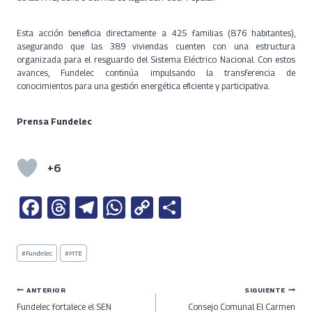
Esta acción beneficia directamente a 425 familias (876 habitantes),
asegurando que las 389 viviendas cuenten con una estructura
organizada para el resguardo del Sistema Eléctrico Nacional. Con estos
avances, Fundelec continúa impulsando la transferencia de
conocimientos para una gestión energética eficiente y participativa.
Prensa Fundelec
+6
Fa
T
Te
W
C
S
ce
h
le
h
o
h
b
re
gr
at
py
ar
Etiquetas
#
Fundelec
#
MTE
de
o
a
a
s
Li
e
la
entrada:
o
ds
m
A
n
Navegación
ANTERIOR
SIGUIENTE
Fundelec fortalece el SEN
Consejo Comunal El Carmen