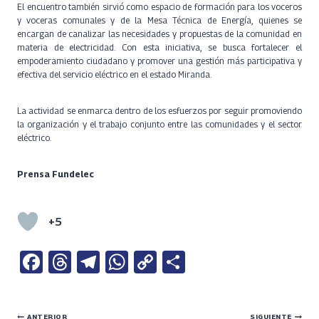
El encuentro también sirvió como espacio de formación para los voceros
y voceras comunales y de la Mesa Técnica de Energía, quienes se
encargan de canalizar las necesidades y propuestas de la comunidad en
materia de electricidad. Con esta iniciativa, se busca fortalecer el
empoderamiento ciudadano y promover una gestión más participativa y
efectiva del servicio eléctrico en el estado Miranda.
La actividad se enmarca dentro de los esfuerzos por seguir promoviendo
la organización y el trabajo conjunto entre las comunidades y el sector
eléctrico.
Prensa Fundelec
+5
Fa
T
Te
W
C
S
ce
h
le
h
o
h
b
re
gr
at
py
ar
ANTERIOR
SIGUIENTE