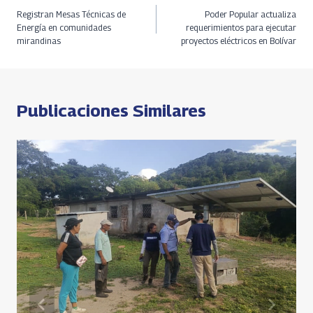
Navegación
o
a
a
s
Li
e
Registran Mesas Técnicas de
Poder Popular actualiza
o
ds
m
A
n
de
Energía en comunidades
requerimientos para ejecutar
mirandinas
proyectos eléctricos en Bolívar
k
p
k
entradas
p
Publicaciones Similares