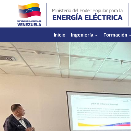
Saltar
al
contenido
Inicio
Ingeniería
Formación