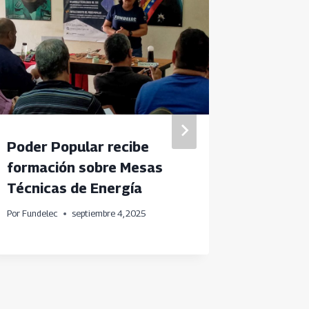
Poder Popular recibe
Consti
formación sobre Mesas
Técnica
Técnicas de Energía
parroqu
Caraca
Por
Fundelec
septiembre 4, 2025
Por
Fundele