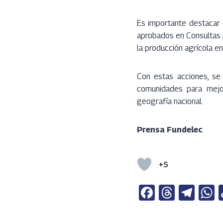
Es importante destacar 
aprobados en Consultas p
la producción agrícola en
Con estas acciones, se
comunidades para mejor
geografía nacional.
Prensa Fundelec
+5
Fa
T
Te
ce
h
le