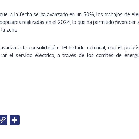
que, a la fecha se ha avanzado en un 50%, los trabajos de elec
opulares realizadas en el 2024, lo que ha permitido favorecer a
 la zona.
 avanza a la consolidación del Estado comunal, con el propó
ar el servicio eléctrico, a través de los comités de energ
W
C
S
h
o
h