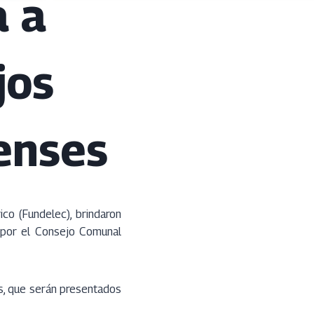
a a
jos
enses
co (Fundelec), brindaron
 por el Consejo Comunal
os, que serán presentados