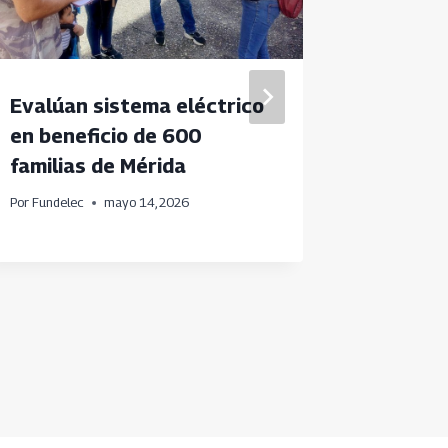
Evalúan sistema eléctrico
Parroq
en beneficio de 600
Bautist
familias de Mérida
Técnica
Por
Fundelec
mayo 14, 2026
Por
Fundele