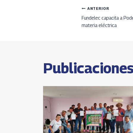
b
re
gr
a
o
a
a
s
Navega
ANTERIOR
o
ds
m
Fundelec capacita a Pode
materia eléctrica
k
p
de
p
entrada
Publicaciones