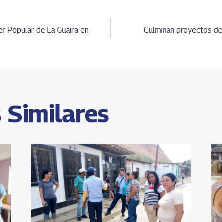
t
py
ar
Li
e
ción
A
n
r Popular de La Guaira en
Culminan proyectos de
k
s
 Similares