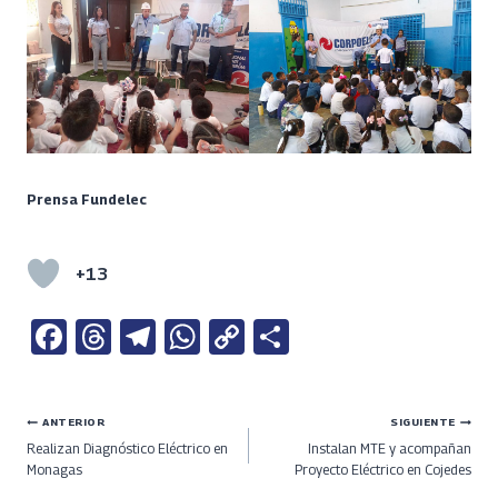
Prensa Fundelec
+13
Fa
T
Te
W
C
S
ce
h
le
h
o
h
b
re
gr
at
py
ar
Navegación
ANTERIOR
SIGUIENTE
o
a
a
s
Li
e
Realizan Diagnóstico Eléctrico en
Instalan MTE y acompañan
o
ds
m
A
n
de
Monagas
Proyecto Eléctrico en Cojedes