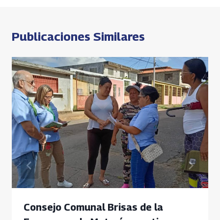
k
p
k
entradas
p
Publicaciones Similares
Consejo Comunal Brisas de la