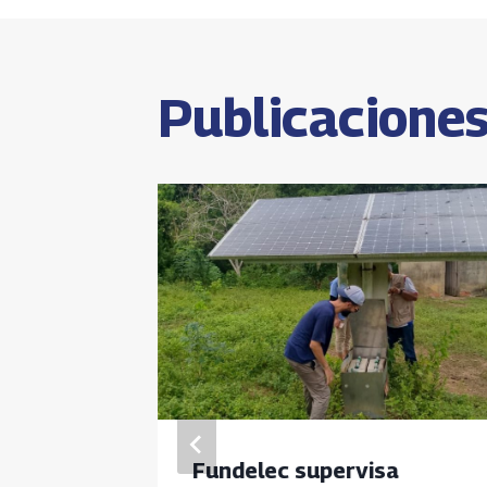
de
p
entrada
Publicaciones
rativo
Fundelec supervisa