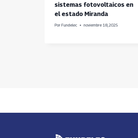
res de
sistemas fotovoltaicos en
el estado Miranda
025
Por
Fundelec
noviembre 18, 2025