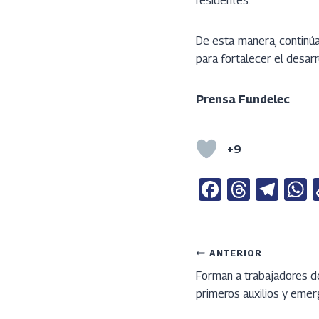
residentes.
De esta manera, continúa
para fortalecer el desarr
Prensa Fundelec
+9
Fa
T
Te
ce
h
le
b
re
gr
a
o
a
a
s
Navega
ANTERIOR
o
ds
m
Forman a trabajadores d
primeros auxilios y eme
k
p