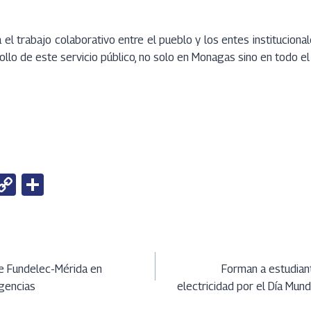
 el trabajo colaborativo entre el pueblo y los entes instituciona
ollo de este servicio público, no solo en Monagas sino en todo el 
W
C
S
h
o
h
t
py
ar
Li
e
ción
A
n
e Fundelec-Mérida en
Forman a estudiant
rgencias
electricidad por el Día Mun
k