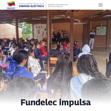
Saltar
al
contenido
Fundelec impulsa