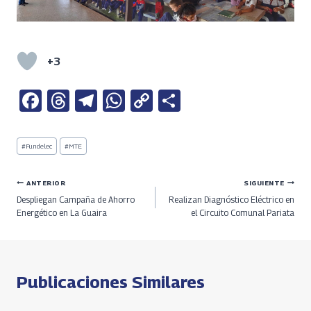
+3
Fa
T
Te
W
C
S
ce
h
le
h
o
h
b
re
gr
at
py
ar
Etiquetas
#
Fundelec
#
MTE
de
o
a
a
s
Li
e
la
entrada:
o
ds
m
A
n
Navegación
ANTERIOR
SIGUIENTE
Despliegan Campaña de Ahorro
Realizan Diagnóstico Eléctrico en
k
p
k
de
Energético en La Guaira
el Circuito Comunal Pariata
p
entradas
Publicaciones Similares