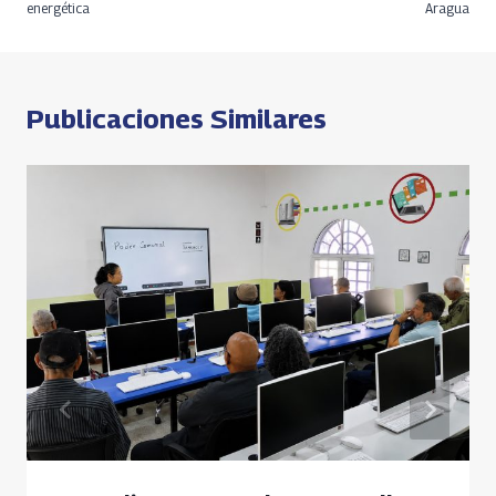
energética
Aragua
k
p
k
entradas
p
Publicaciones Similares