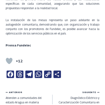
específicas de cada comunidad, asegurando que las soluciones
propuestas respondan a la realidad local.
La instalación de las mesas representa un paso adelante en la
autogestión comunitaria, demostrando que, con organización y trabajo
conjunto con los promotores de Fundelec, es posible avanzar hacia la
optimización de los servicios públicos en el país.
Prensa Fundelec
+12
Fa
T
Te
W
C
S
ce
h
le
h
o
h
b
re
gr
at
py
ar
Navegación
ANTERIOR
SIGUIENTE
o
a
a
s
Li
e
Atienden a comunidades del
Diagnóstico Eléctrico y
o
ds
m
A
n
de
estado Aragua en materia
Caracterización Comunitaria en