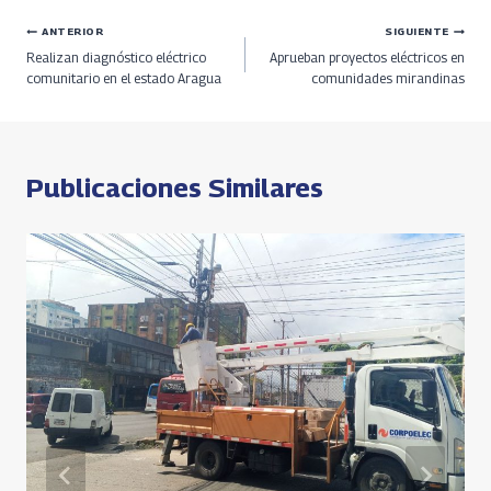
b
re
gr
at
py
ar
Navegación
ANTERIOR
SIGUIENTE
o
a
a
s
Li
e
Realizan diagnóstico eléctrico
Aprueban proyectos eléctricos en
o
ds
m
A
n
de
comunitario en el estado Aragua
comunidades mirandinas
k
p
k
entradas
p
Publicaciones Similares