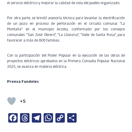
el servicio eléctrico y mejorar la calidad de vida del pueblo organizado.
Por otra parte, se brindó asesoría técnica para levantar la electrificación
de un pozo en proceso de perforación en el circuito comunal “La
Montaña” en el municipio Acosta, conformado por los consejos
comunales “San José Obrero”, “La Llovizna”, “Valle de Santa Rosa”, para
favorecer a más de 800 familias.
Con la participación del Poder Popular en la ejecución de las obras de
proyectos eléctricos aprobados en la Primera Consulta Popular Nacional
2025, se avanza en materia eléctrica.
Prensa Fundelec
+5
Fa
T
Te
W
C
S
ce
h
le
h
o
h