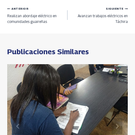
b
re
gr
at
py
ar
Navegación
ANTERIOR
SIGUIENTE
o
a
a
s
Li
e
Realizan abordaje eléctrico en
Avanzan trabajos eléctricos en
o
ds
m
A
n
de
comunidades guaireñas
Táchira
k
p
k
entradas
p
Publicaciones Similares