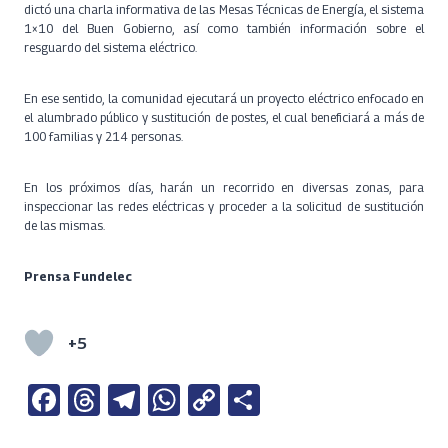
dictó una charla informativa de las Mesas Técnicas de Energía, el sistema
1×10 del Buen Gobierno, así como también información sobre el
resguardo del sistema eléctrico.
En ese sentido, la comunidad ejecutará un proyecto eléctrico enfocado en
el alumbrado público y sustitución de postes, el cual beneficiará a más de
100 familias y 214 personas.
En los próximos días, harán un recorrido en diversas zonas, para
inspeccionar las redes eléctricas y proceder a la solicitud de sustitución
de las mismas.
Prensa Fundelec
+5
Fa
T
Te
W
C
S
ce
h
le
h
o
h