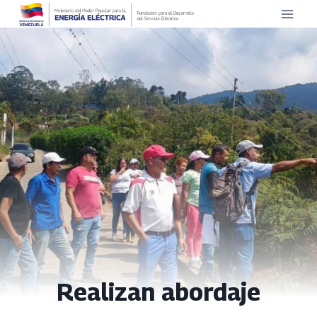
Saltar
al
contenido
Realizan abordaje