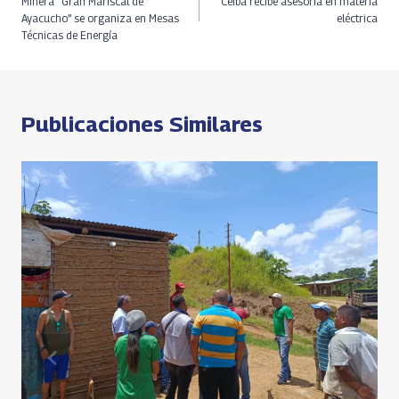
o
ds
m
A
n
de
Minera “Gran Mariscal de
Ceiba recibe asesoría en materia
Ayacucho” se organiza en Mesas
eléctrica
k
p
k
Técnicas de Energía
entradas
p
Publicaciones Similares