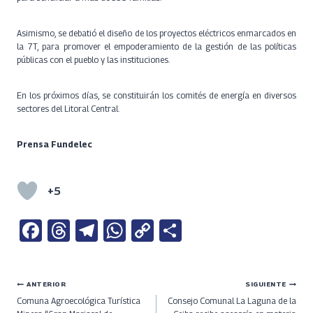
Asimismo, se debatió el diseño de los proyectos eléctricos enmarcados en
la 7T, para promover el empoderamiento de la gestión de las políticas
públicas con el pueblo y las instituciones.
En los próximos días, se constituirán los comités de energía en diversos
sectores del Litoral Central.
Prensa Fundelec
+5
Fa
T
Te
W
C
S
ce
h
le
h
o
h
b
re
gr
at
py
ar
Navegación
ANTERIOR
SIGUIENTE
o
a
a
s
Li
e
Comuna Agroecológica Turística
Consejo Comunal La Laguna de la