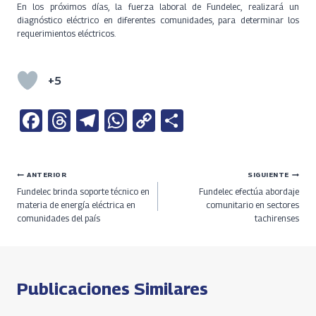
En los próximos días, la fuerza laboral de Fundelec, realizará un
diagnóstico eléctrico en diferentes comunidades, para determinar los
requerimientos eléctricos.
+5
Fa
T
Te
W
C
S
ce
h
le
h
o
h
b
re
gr
at
py
ar
Navegación
ANTERIOR
SIGUIENTE
o
a
a
s
Li
e
Fundelec brinda soporte técnico en
Fundelec efectúa abordaje
o
ds
m
A
n
de
materia de energía eléctrica en
comunitario en sectores
comunidades del país
tachirenses
k
p
k
entradas
p
Publicaciones Similares