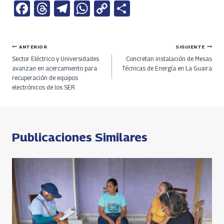
Fa
T
Te
W
C
S
ce
h
le
h
o
h
b
re
gr
at
py
ar
Navegación
ANTERIOR
SIGUIENTE
o
a
a
s
Li
e
Sector Eléctrico y Universidades
Concretan instalación de Mesas
o
ds
m
A
n
de
avanzan en acercamiento para
Técnicas de Energía en La Guaira
recuperación de equipos
k
p
k
electrónicos de los SER
entradas
p
Publicaciones Similares