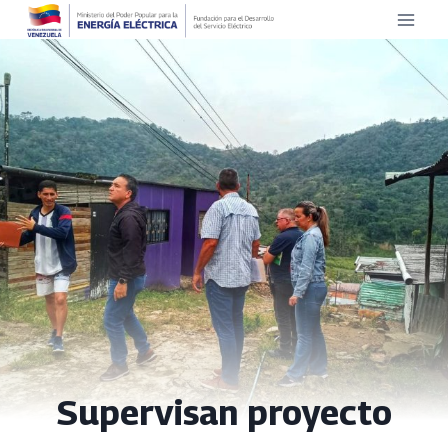
Saltar
al
contenido
Supervisan proyecto