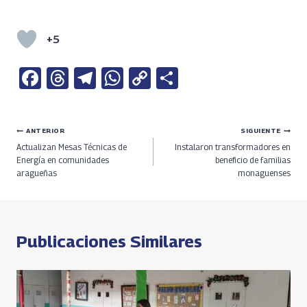
+5
Fa
T
Te
W
C
S
ce
h
le
h
o
h
b
re
gr
at
py
ar
Navegación
ANTERIOR
SIGUIENTE
o
a
a
s
Li
e
Actualizan Mesas Técnicas de
Instalaron transformadores en
o
ds
m
A
n
de
Energía en comunidades
beneficio de familias
aragueñas
monaguenses
k
p
k
entradas
p
Publicaciones Similares