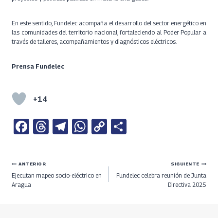
En este sentido, Fundelec acompaña el desarrollo del sector energético en
las comunidades del territorio nacional, fortaleciendo al Poder Popular a
través de talleres, acompañamientos y diagnósticos eléctricos.
Prensa Fundelec
+14
Fa
T
Te
W
C
S
ce
h
le
h
o
h
b
re
gr
at
py
ar
Navegación
ANTERIOR
SIGUIENTE
o
a
a
s
Li
e
Ejecutan mapeo socio-eléctrico en
Fundelec celebra reunión de Junta
o
ds
m
A
n
de
Aragua
Directiva 2025
k
p
k
entradas