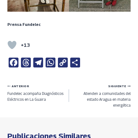
Prensa Fundelec
+13
Fa
T
Te
W
C
S
ce
h
le
h
o
h
b
re
gr
at
py
ar
Navegación
ANTERIOR
SIGUIENTE
o
a
a
s
Li
e
Fundelec acompaña Diagnósticos
Atienden a comunidades del
o
ds
m
A
n
de
Eléctricos en La Guaira
estado Aragua en materia
energética
k
p
k
entradas
p
Publicaciones Similares