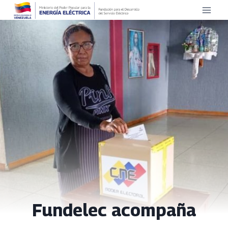
Saltar
al
contenido
Fundelec acompaña