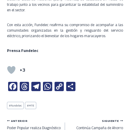
trabajo junto a los vecinos para garantizar la estabilidad del suministro
en el sector.
Con esta acción, Fundelec reafirma su compromiso de acompañar a las
comunidades organizadas en la gestión y resguardo del servicio
eléctrico, priorizando el bienestar de los hogares maracayeros.
Prensa Fundelec
+3
Fa
T
Te
W
C
S
ce
h
le
h
o
h
b
re
gr
at
py
ar
Etiquetas
#
Fundelec
#
MTE
de
o
a
a
s
Li
e
la
entrada:
o
ds
m
A
n
Navegación
ANTERIOR
SIGUIENTE
Poder Popular realiza Diagnóstico
Continúa Campaña de Ahorro