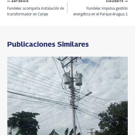
o
ds
m
A
n
Navegación
ANTERIOR
SIGUIENTE
Fundelec acompaña instalación de
Fundelec impulsa gestión
k
p
k
de
transformador en Caripe
energética en el Parque Aragua 1
p
entradas
Publicaciones Similares