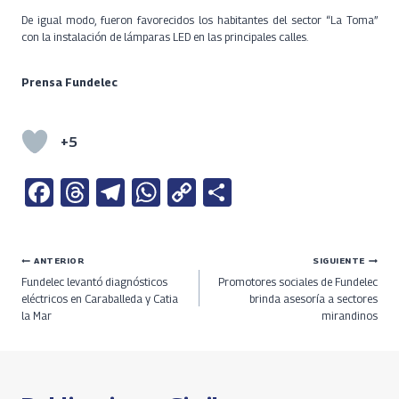
De igual modo, fueron favorecidos los habitantes del sector “La Toma”
con la instalación de lámparas LED en las principales calles.
Prensa Fundelec
+5
Fa
T
Te
W
C
S
ce
h
le
h
o
h
b
re
gr
at
py
ar
Navegación
ANTERIOR
SIGUIENTE
o
a
a
s
Li
e
Fundelec levantó diagnósticos
Promotores sociales de Fundelec
o
ds
m
A
n
de
eléctricos en Caraballeda y Catia
brinda asesoría a sectores
la Mar
mirandinos
k
p
k
entradas
p