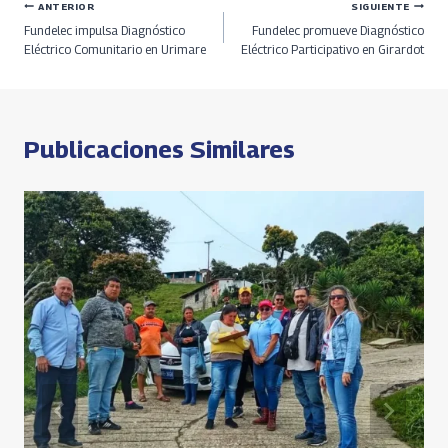
entrada:
o
ds
m
A
n
Navegación
ANTERIOR
SIGUIENTE
Fundelec impulsa Diagnóstico
Fundelec promueve Diagnóstico
k
p
k
de
Eléctrico Comunitario en Urimare
Eléctrico Participativo en Girardot
p
entradas
Publicaciones Similares