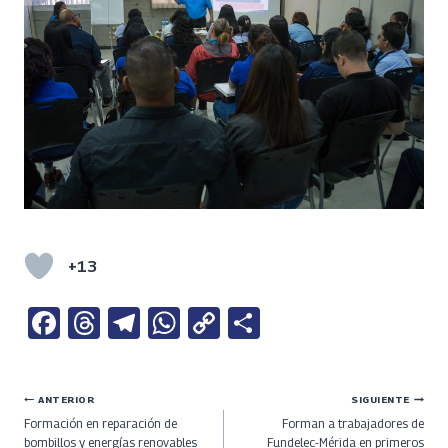
+13
Fa
T
Te
W
C
S
ce
h
le
h
o
h
b
re
gr
at
py
ar
Navegación
ANTERIOR
SIGUIENTE
o
a
a
s
Li
e
Formación en reparación de
Forman a trabajadores de
bombillos y energías renovables
Fundelec-Mérida en primeros