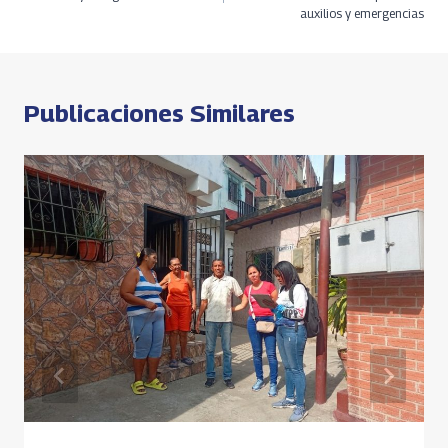
o
ds
m
A
n
de
auxilios y emergencias
k
p
k
entradas
p
Publicaciones Similares