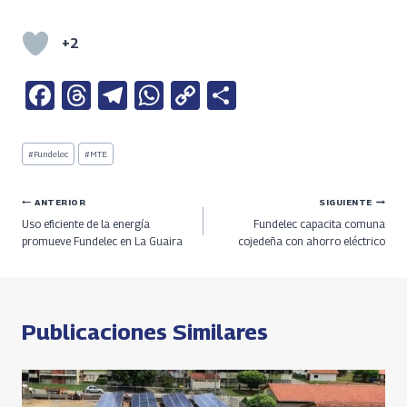
+2
Fa
T
Te
W
C
S
ce
h
le
h
o
h
b
re
gr
at
py
ar
Etiquetas
#
Fundelec
#
MTE
de
o
a
a
s
Li
e
la
entrada:
o
ds
m
A
n
Navegación
ANTERIOR
SIGUIENTE
Uso eficiente de la energía
Fundelec capacita comuna
k
p
k
de
promueve Fundelec en La Guaira
cojedeña con ahorro eléctrico
p
entradas
Publicaciones Similares