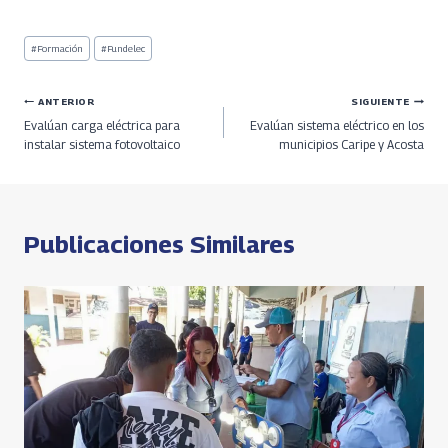
ce
h
le
h
o
h
b
re
gr
at
py
ar
Etiquetas
#
Formación
#
Fundelec
de
o
a
a
s
Li
e
la
entrada:
o
ds
m
A
n
Navegación
ANTERIOR
SIGUIENTE
Evalúan carga eléctrica para
Evalúan sistema eléctrico en los
k
p
k
de
instalar sistema fotovoltaico
municipios Caripe y Acosta
p
entradas
Publicaciones Similares