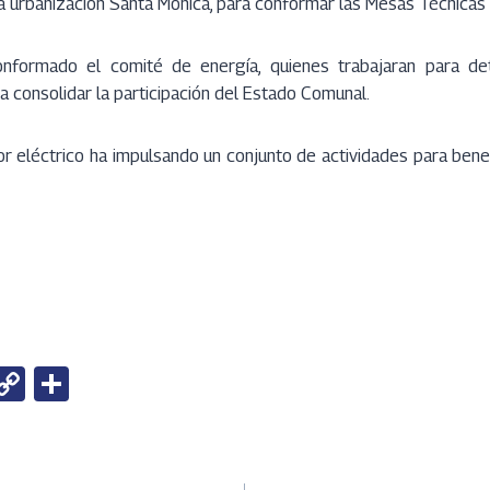
la urbanización Santa Mónica, para conformar las Mesas Técnicas
onformado el comité de energía, quienes trabajaran para det
ra consolidar la participación del Estado Comunal.
or eléctrico ha impulsando un conjunto de actividades para benefi
W
C
S
h
o
h
t
py
ar
Li
e