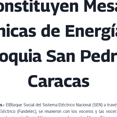
onstituyen Mes
nicas de Energí
oquia San Ped
Caracas
s.-
ElBloque Social del Sistema Eléctrico Nacional (SEN) a travé
 Eléctrico (Fundelec), se reunieron con los voceros y las voc