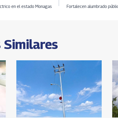
ción
A
n
éctrico en el estado Monagas
Fortalecen alumbrado públic
k
s
 Similares