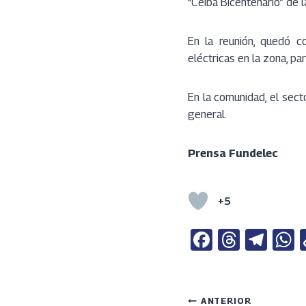
“Ceiba Bicentenario” de 
En la reunión, quedó c
eléctricas en la zona, pa
En la comunidad, el sect
general.
Prensa Fundelec
+5
Fa
T
Te
ce
h
le
b
re
gr
a
o
a
a
s
ANTERIOR