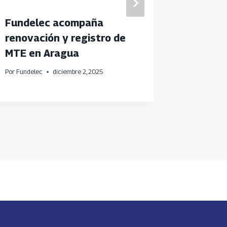
Fundelec acompaña
Nueva 
renovación y registro de
Mesas 
MTE en Aragua
Energí
Por
Fundelec
diciembre 2, 2025
Por
Fundele