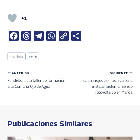
+1
Fa
T
Te
W
C
S
ce
h
le
h
o
h
b
re
gr
at
py
ar
Etiquetas
#
Fundelec
#
MTE
de
o
a
a
s
Li
e
la
entrada:
o
ds
m
A
n
Navegación
ANTERIOR
SIGUIENTE
Fundelec dicta taller de formación
Inician inspección técnica para
k
p
k
de
a la Comuna Ojo de Agua
instalar sistema híbrido
fotovoltaico en Maroa
p
entradas
Publicaciones Similares