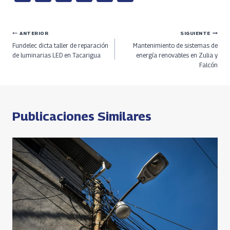
ce
h
le
h
o
h
b
re
gr
at
py
ar
Navegación
ANTERIOR
SIGUIENTE
o
a
a
s
Li
e
Fundelec dicta taller de reparación
Mantenimiento de sistemas de
o
ds
m
A
n
de
de luminarias LED en Tacarigua
energía renovables en Zulia y
Falcón
k
p
k
entradas
p
Publicaciones Similares