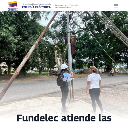
Saltar
al
contenido
Fundelec atiende las