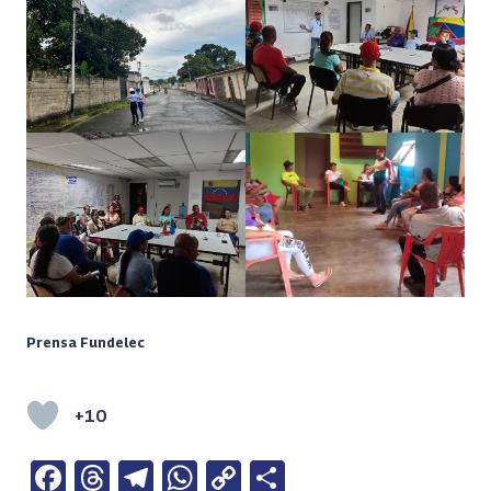
Prensa Fundelec
+10
Fa
T
Te
W
C
S