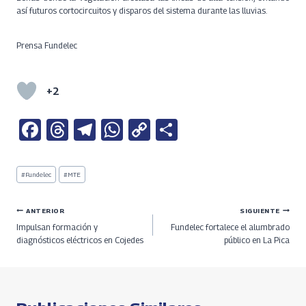
así futuros cortocircuitos y disparos del sistema durante las lluvias.
Prensa Fundelec
+2
Fa
T
Te
W
C
S
ce
h
le
h
o
h
b
re
gr
at
py
ar
Etiquetas
#
Fundelec
#
MTE
de
o
a
a
s
Li
e
la
entrada:
o
ds
m
A
n
Navegación
ANTERIOR
SIGUIENTE
Impulsan formación y
Fundelec fortalece el alumbrado
k
p
k
de
diagnósticos eléctricos en Cojedes
público en La Pica
p
entradas