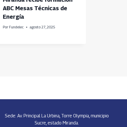
ABC Mesas Técnicas de
sobre l
Energía
(TEA)
Por
Fundelec
agosto 27, 2025
Por
Fundele
Sede: Av. Principal La Urbina, Torre Olympia, municipio
Sucre, estado Miranda.