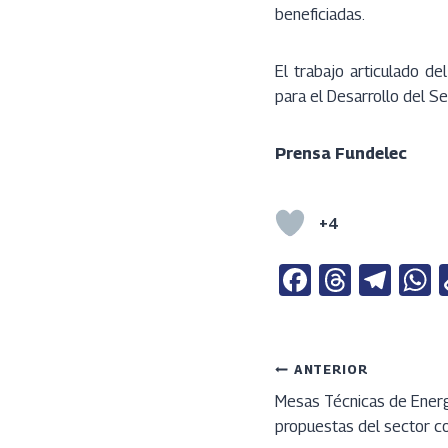
beneficiadas.
El trabajo articulado d
para el Desarrollo del Se
Prensa Fundelec
+4
Fa
T
Te
ce
h
le
b
re
gr
a
o
a
a
s
Navega
ANTERIOR
o
ds
m
Mesas Técnicas de Ener
propuestas del sector c
k
p