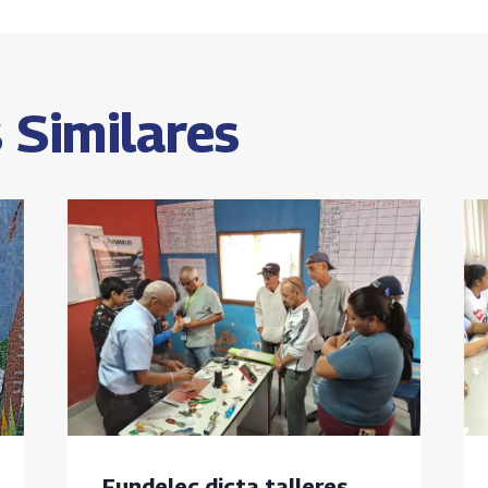
s
 Similares
Fundelec dicta talleres