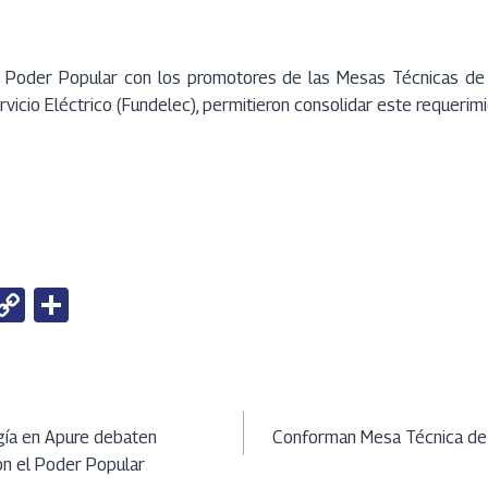
el Poder Popular con los promotores de las Mesas Técnicas de
rvicio Eléctrico (Fundelec), permitieron consolidar este requerimi
W
C
S
h
o
h
t
py
ar
Li
e
ción
A
n
gía en Apure debaten
Conforman Mesa Técnica de
on el Poder Popular
k