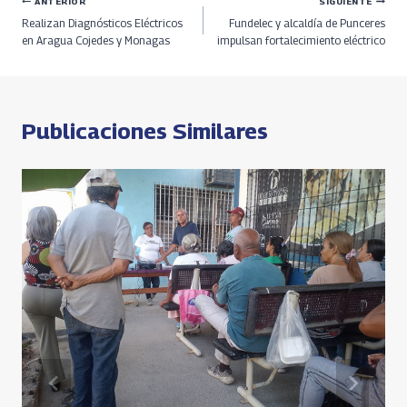
o
ds
m
A
n
Navegación
ANTERIOR
SIGUIENTE
Realizan Diagnósticos Eléctricos
Fundelec y alcaldía de Punceres
k
p
k
de
en Aragua Cojedes y Monagas
impulsan fortalecimiento eléctrico
p
entradas
Publicaciones Similares