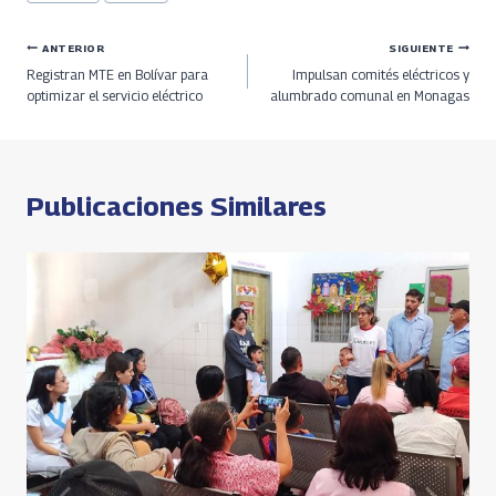
de
o
a
a
s
Li
e
la
entrada:
o
ds
m
A
n
Navegación
ANTERIOR
SIGUIENTE
Registran MTE en Bolívar para
Impulsan comités eléctricos y
k
p
k
de
optimizar el servicio eléctrico
alumbrado comunal en Monagas
p
entradas
Publicaciones Similares