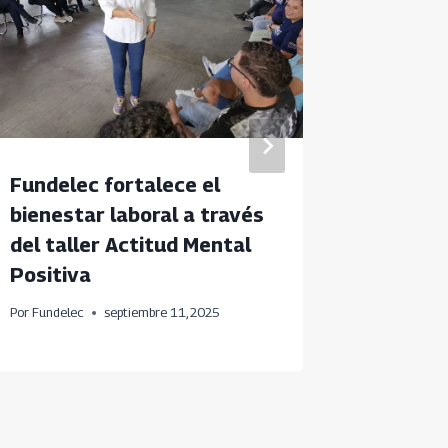
Fundelec fortalece el
Fundele
bienestar laboral a través
sobre 
del taller Actitud Mental
energía
Positiva
Por
Fundele
Por
Fundelec
septiembre 11, 2025