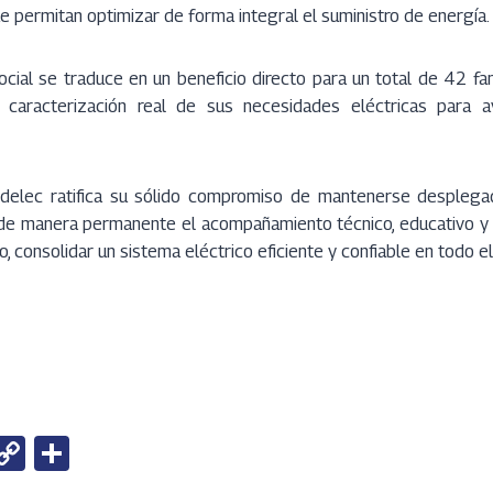
 permitan optimizar de forma integral el suministro de energía.
ocial se traduce en un beneficio directo para un total de 42 fam
caracterización real de sus necesidades eléctricas para a
ndelec ratifica su sólido compromiso de mantenerse desplega
 de manera permanente el acompañamiento técnico, educativo y
 consolidar un sistema eléctrico eficiente y confiable en todo el
W
C
S
h
o
h