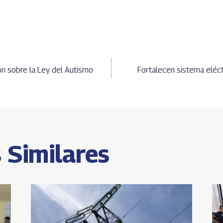
t
py
ar
Li
e
A
n
ción
k
n sobre la Ley del Autismo
Fortalecen sistema eléc
s
 Similares