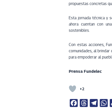
propuestas concretas que
Esta jornada técnica y s
ahora cuentan con una 
sostenibles.
Con estas acciones, Fu
comunidades, al brindar
para empoderar al pueblo,
Prensa Fundelec
+2
Fa
T
Te
ce
h
le