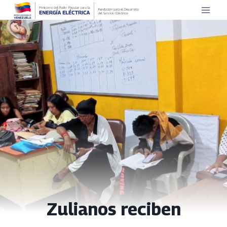
Saltar
al
contenido
Zulianos reciben