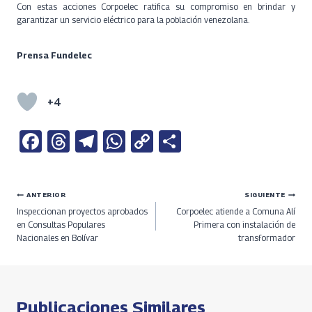
Con estas acciones Corpoelec ratifica su compromiso en brindar y
garantizar un servicio eléctrico para la población venezolana.
Prensa Fundelec
+4
Fa
T
Te
W
C
S
ce
h
le
h
o
h
b
re
gr
at
py
ar
Navegación
ANTERIOR
SIGUIENTE
o
a
a
s
Li
e
Inspeccionan proyectos aprobados
Corpoelec atiende a Comuna Alí
o
ds
m
A
n
de
en Consultas Populares
Primera con instalación de
Nacionales en Bolívar
transformador
k
p
k
entradas
p
Publicaciones Similares