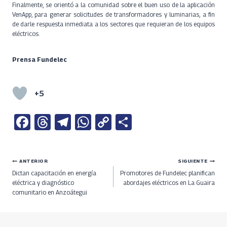
Finalmente, se orientó a la comunidad sobre el buen uso de la aplicación
VenApp, para generar solicitudes de transformadores y luminarias, a fin
de darle respuesta inmediata a los sectores que requieran de los equipos
eléctricos.
Prensa Fundelec
+5
Fa
T
Te
W
C
S
ce
h
le
h
o
h
b
re
gr
at
py
ar
Navegación
ANTERIOR
SIGUIENTE
o
a
a
s
Li
e
Dictan capacitación en energía
Promotores de Fundelec planifican
o
ds
m
A
n
de
eléctrica y diagnóstico
abordajes eléctricos en La Guaira
comunitario en Anzoátegui
k
p
k
entradas
p