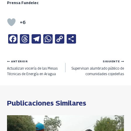
Prensa Fundelec
+6
Fa
T
Te
W
C
S
ce
h
le
h
o
h
b
re
gr
at
py
ar
Navegación
ANTERIOR
SIGUIENTE
o
a
a
s
Li
e
Actualizan vocería de las Mesas
Supervisan alumbrado público de
o
ds
m
A
n
de
Técnicas de Energía en Aragua
comunidades cojedeñas
k
p
k
entradas
p
Publicaciones Similares