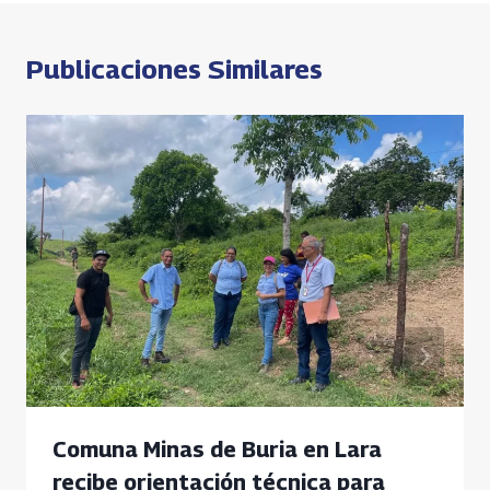
k
p
k
entradas
p
Publicaciones Similares
Comuna Minas de Buria en Lara
recibe orientación técnica para