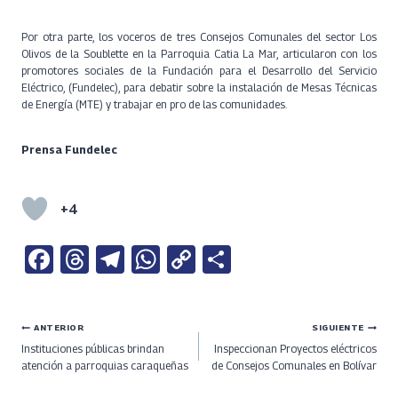
Por otra parte, los voceros de tres Consejos Comunales del sector Los
Olivos de la Soublette en la Parroquia Catia La Mar, articularon con los
promotores sociales de la Fundación para el Desarrollo del Servicio
Eléctrico, (Fundelec), para debatir sobre la instalación de Mesas Técnicas
de Energía (MTE) y trabajar en pro de las comunidades.
Prensa Fundelec
+4
Fa
T
Te
W
C
S
ce
h
le
h
o
h
b
re
gr
at
py
ar
Navegación
ANTERIOR
SIGUIENTE
o
a
a
s
Li
e
Instituciones públicas brindan
Inspeccionan Proyectos eléctricos
o
ds
m
A
n
de
atención a parroquias caraqueñas
de Consejos Comunales en Bolívar