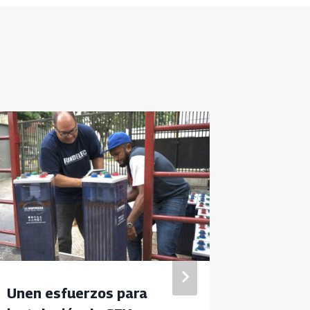
Unen esfuerzos para
Regist