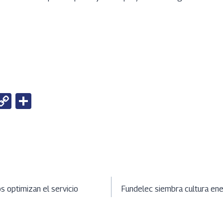
W
C
S
h
o
h
t
py
ar
Li
e
A
n
ción
k
s optimizan el servicio
Fundelec siembra cultura ene