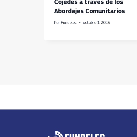
 en
Cojedes a través de los
Abordajes Comunitarios
025
Por
Fundelec
octubre 1, 2025