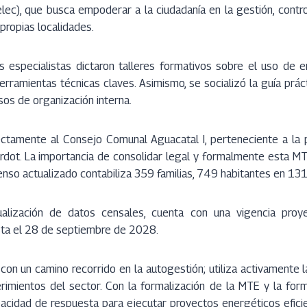
elec), que busca empoderar a la ciudadanía en la gestión, control
 propias localidades.
os especialistas dictaron talleres formativos sobre el uso de e
erramientas técnicas claves. Asimismo, se socializó la guía prá
sos de organización interna.
irectamente al Consejo Comunal Aguacatal I, perteneciente a la
rdot. La importancia de consolidar legal y formalmente esta MTE,
censo actualizado contabiliza 359 familias, 749 habitantes en 131
ualización de datos censales, cuenta con una vigencia pr
ta el 28 de septiembre de 2028.
on un camino recorrido en la autogestión; utiliza activamente 
rimientos del sector. Con la formalización de la MTE y la form
pacidad de respuesta para ejecutar proyectos energéticos efici