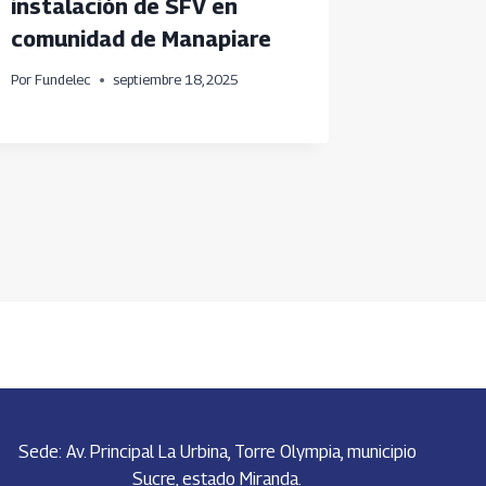
instalación de SFV en
de Ene
comunidad de Manapiare
Espart
Por
Fundelec
septiembre 18, 2025
Por
Fundele
Sede: Av. Principal La Urbina, Torre Olympia, municipio
Sucre, estado Miranda.