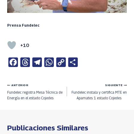
Prensa Fundelec
+10
Fa
T
Te
W
C
S
ce
h
le
h
o
h
b
re
gr
at
py
ar
Navegación
ANTERIOR
SIGUIENTE
o
a
a
s
Li
e
Fundelec registra Mesa Técnica de
Fundelec instala y certifica MTE en
o
ds
m
A
n
de
Energía en el estado Cojedes
Apamates 1 estado Cojedes
k
p
k
entradas
p
Publicaciones Similares