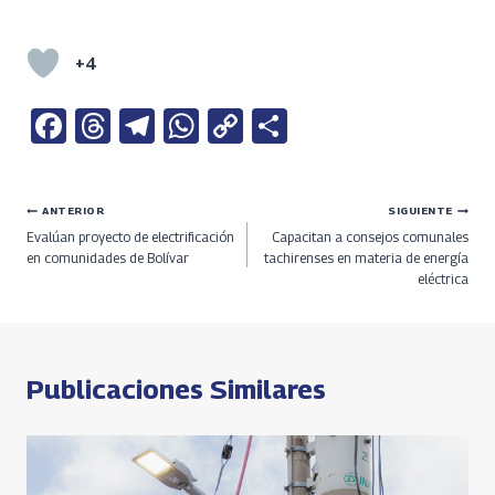
+4
Fa
T
Te
W
C
S
ce
h
le
h
o
h
b
re
gr
at
py
ar
Navegación
ANTERIOR
SIGUIENTE
o
a
a
s
Li
e
Evalúan proyecto de electrificación
Capacitan a consejos comunales
o
ds
m
A
n
de
en comunidades de Bolívar
tachirenses en materia de energía
eléctrica
k
p
k
entradas
p
Publicaciones Similares