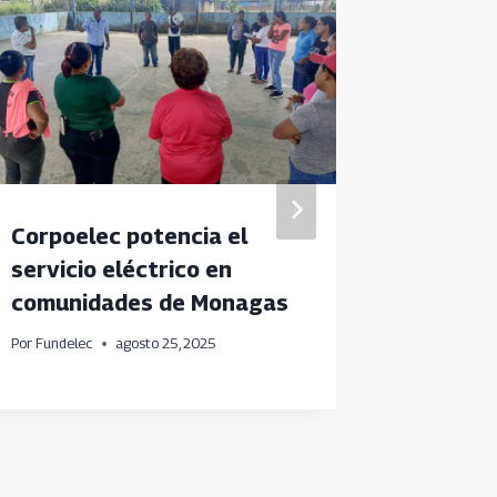
Corpoelec potencia el
Avanzan
servicio eléctrico en
atenció
comunidades de Monagas
energét
Por
Fundelec
agosto 25, 2025
Por
Fundele