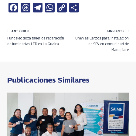
Fa
T
Te
W
C
S
ce
h
le
h
o
h
b
re
gr
at
py
ar
Navegación
ANTERIOR
SIGUIENTE
o
a
a
s
Li
e
Fundelec dicta taller de reparación
Unen esfuerzos para instalación
o
ds
m
A
n
de
de luminarias LED en La Guaira
de SFV en comunidad de
Manapiare
k
p
k
entradas
p
Publicaciones Similares