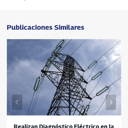
k
p
k
entradas
p
Publicaciones Similares
Realizan Diagnóstico Eléctrico en la