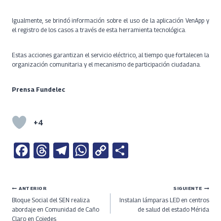
Igualmente, se brindó información sobre el uso de la aplicación VenApp y
el registro de los casos a través de esta herramienta tecnológica.
Estas acciones garantizan el servicio eléctrico, al tiempo que fortalecen la
organización comunitaria y el mecanismo de participación ciudadana.
Prensa Fundelec
+4
Fa
T
Te
W
C
S
ce
h
le
h
o
h
b
re
gr
at
py
ar
Navegación
ANTERIOR
SIGUIENTE
o
a
a
s
Li
e
Bloque Social del SEN realiza
Instalan lámparas LED en centros
o
ds
m
A
n
de
abordaje en Comunidad de Caño
de salud del estado Mérida
Claro en Cojedes