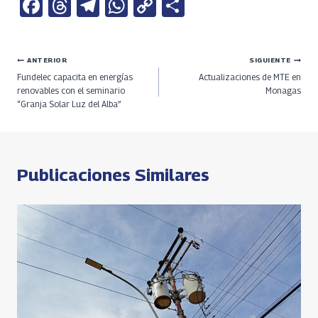
Fa
T
Te
W
C
S
ce
h
le
h
o
h
b
re
gr
at
py
ar
Navegación
ANTERIOR
SIGUIENTE
o
a
a
s
Li
e
Fundelec capacita en energías
Actualizaciones de MTE en
o
ds
m
A
n
de
renovables con el seminario
Monagas
“Granja Solar Luz del Alba”
k
p
k
entradas
p
Publicaciones Similares